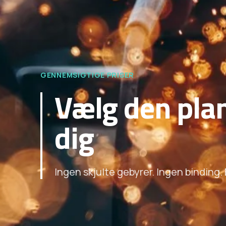
GENNEMSIGTIGE PRISER
Vælg den plan
dig
Ingen skjulte gebyrer. Ingen binding. 