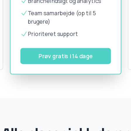
Brancheindsigt og analytics
Team samarbejde (op til 5
brugere)
Prioriteret support
Prøv gratis i 14 dage