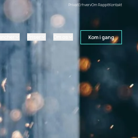
Privat
Erhverv
Om Rappit
Kontakt
ancher
Priser
Om os
Kom i gang