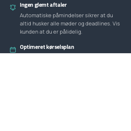
Ingen glemt aftaler
Automatiske påmindelser sikrer at du
altid husker alle møder og deadlines. Vis
kunden at du er pålidelig.
Optimeret kørselsplan
AI'en foreslår den smarteste rute mellem
dine job så du sparer tid og benzin.
Bedre work-life balance
Når din kalender er organiseret, kan du
nemmere holde fri når dagen er slut.