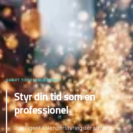
SMART TIDSPLANLÆGNING
Styr din tid som en
professionel
Intelligent kalenderstyring der sikrer du